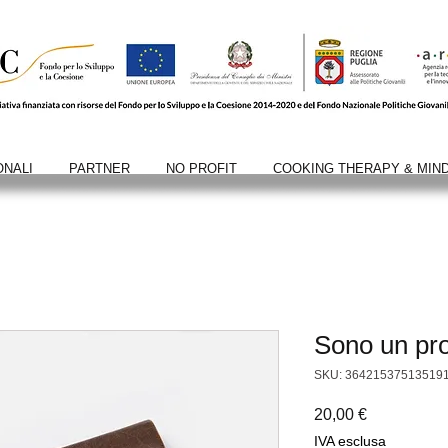
ONALI
PARTNER
NO PROFIT
COOKING THERAPY & MIN
Sono un pro
SKU: 36421537513519
Prezzo
20,00 €
IVA esclusa