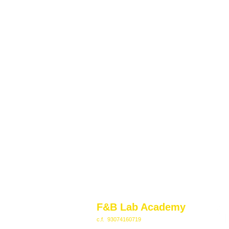
n
a
t
o
F&B Lab Academy
c.f. 93074160719
Palazzo della Cultura