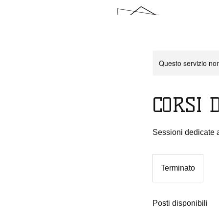
Questo servizio non 
HOME
CORSI PROFESSI
CORSI 
Sessioni dedicate a
Terminato
T
e
r
Posti disponibili
m
i