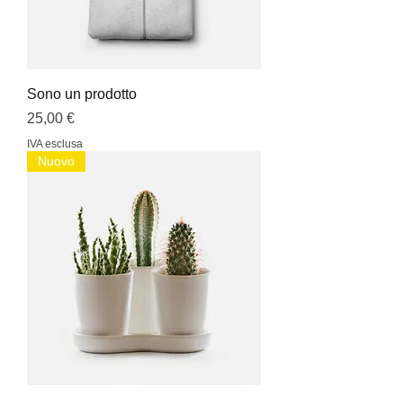
Sono un prodotto
Prezzo
25,00 €
IVA esclusa
Nuovo