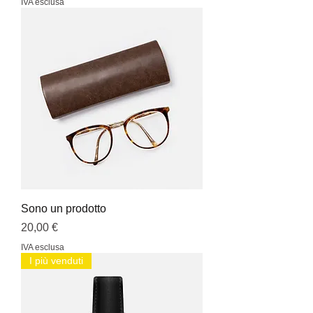
IVA esclusa
Sono un prodotto
Prezzo
20,00 €
IVA esclusa
I più venduti